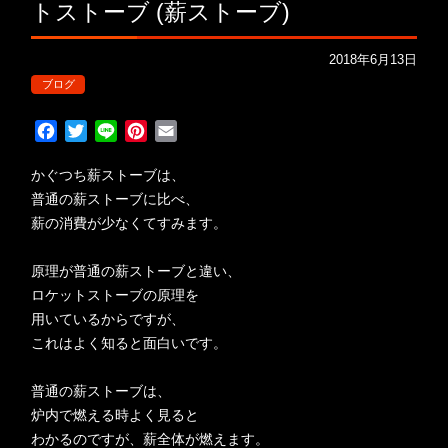
トストーブ (薪ストーブ)
2018年6月13日
ブログ
F
T
L
P
E
a
w
i
i
m
c
i
n
n
a
かぐつち薪ストーブは、
e
t
e
t
i
普通の薪ストーブに比べ、
b
t
e
l
薪の消費が少なくてすみます。
o
e
r
o
r
e
原理が普通の薪ストーブと違い、
k
s
ロケットストーブの原理を
t
用いているからですが、
これはよく知ると面白いです。
普通の薪ストーブは、
炉内で燃える時よく見ると
わかるのですが、薪全体が燃えます。