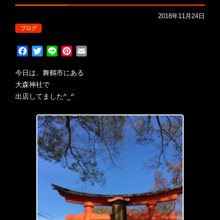
2018年11月24日
ブログ
F
T
L
P
E
a
w
i
i
m
c
i
n
n
a
今日は、舞鶴市にある
e
t
e
t
i
大森神社で
b
t
e
l
出店してました^_^
o
e
r
o
r
e
k
s
t