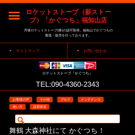
ロケットストーブ（薪ストー
ブ）「かぐつち」福知山店
丹後ロケットストーブ(株)の認可取得。福知山でかぐつちの
製造・販売を行っております。
サイトマップ
お問い合わせ
ロケットストーブ『かぐつち』
TEL:090-4360-2343
お客様の声
その他
ブログ
メンテナンス
使い方
設置状況
検
索:
舞鶴 大森神社にて かぐつち！