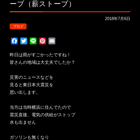
ーブ（薪ストーブ）
2018年7月6日
ブログ
F
T
L
P
E
a
w
i
i
m
c
i
n
n
a
昨日は雨がすごかったですね！
e
t
e
t
i
皆さんの地域は大丈夫でしたか？
b
t
e
l
o
e
r
災害のニュースなどを
o
r
e
見ると東日本大震災を
k
s
思い出します。
t
当方は当時横浜に住んでたので
震災直後、電気の供給がストップ
水も出ません
ガソリンも無くなり