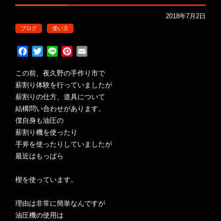
2018年7月2日
ブログ
使い方
F
T
L
P
E
a
w
i
i
m
c
i
n
n
a
この前、夜久野の手作り市で
e
t
e
t
i
薪割り体験を行っていましたが
b
t
e
l
薪割りの仕方、道具について
o
e
r
結構問い合わせがあります。
o
r
e
僕自身も油圧の
k
s
薪割り機を使ったり
t
手斧を使ったりしていましたが
最近はもっぱら
楔を使っています。
理由は非常に簡単なんですが
油圧機の使用は