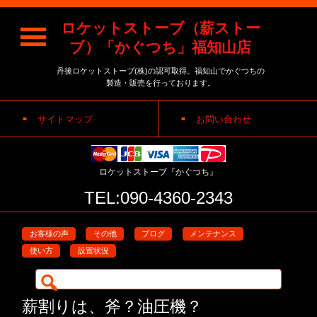
ロケットストーブ（薪ストー
ブ）「かぐつち」福知山店
丹後ロケットストーブ(株)の認可取得。福知山でかぐつちの
製造・販売を行っております。
サイトマップ
お問い合わせ
ロケットストーブ『かぐつち』
TEL:090-4360-2343
お客様の声
その他
ブログ
メンテナンス
使い方
設置状況
検
索:
薪割りは、斧？油圧機？