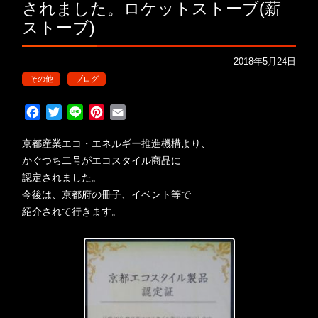
されました。ロケットストーブ(薪
ストーブ)
2018年5月24日
その他
ブログ
F
T
L
P
E
a
w
i
i
m
c
i
n
n
a
京都産業エコ・エネルギー推進機構より、
e
t
e
t
i
かぐつち二号がエコスタイル商品に
b
t
e
l
認定されました。
o
e
r
今後は、京都府の冊子、イベント等で
o
r
e
紹介されて行きます。
k
s
t