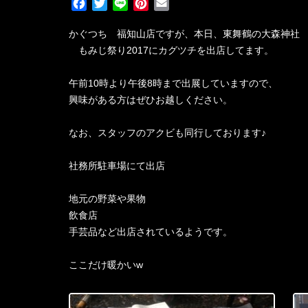
F
T
L
P
E
a
w
i
i
m
c
i
n
n
a
かぐつち 福知山店ですが、本日、東舞鶴の大森神社
e
t
e
t
i
もみじ祭り2017にカグツチを出店してます。
b
t
e
l
o
e
r
午前10時より午後8時まで出展していますので、
o
r
e
興味がある方はぜひお越しください。
k
s
t
なお、スタッフのアクビも同行しております♪
社務所駐車場にて出店
地元の野菜や果物
飲食店
手芸品など出店されているようです。
ここだけ暖かいw