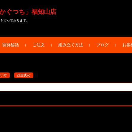
かぐつち」福知山店
売を行っております。
開発秘話
ご注文
組み立て方法
ブログ
お客
使い方
設置状況