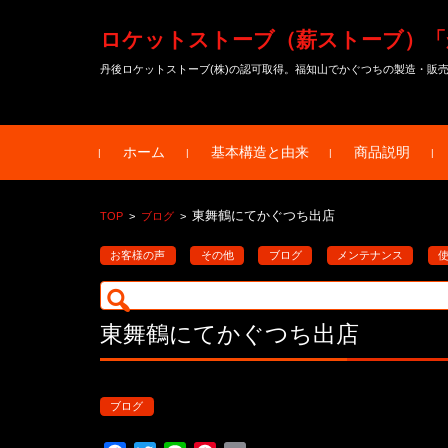
ロケットストーブ（薪ストーブ）「
丹後ロケットストーブ(株)の認可取得。福知山でかぐつちの製造・販
コンテンツに移動
ホーム
基本構造と由来
商品説明
東舞鶴にてかぐつち出店
TOP
>
ブログ
>
お客様の声
その他
ブログ
メンテナンス
検
索:
東舞鶴にてかぐつち出店
ブログ